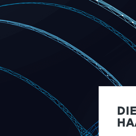
DI
HA