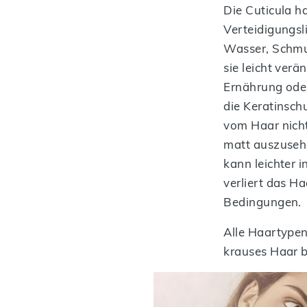
Die Cuticula h
Verteidigungsl
Wasser, Schmut
sie leicht ver
Ernährung oder
die Keratinsch
vom Haar nicht
matt auszuseh
kann leichter i
verliert das Ha
Bedingungen.
Alle Haartypen
krauses Haar b