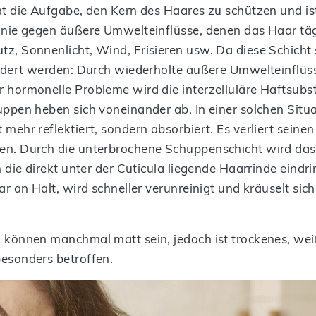
at die Aufgabe, den Kern des Haares zu schützen und ist
inie gegen äußere Umwelteinflüsse, denen das Haar tägl
z, Sonnenlicht, Wind, Frisieren usw. Da diese Schicht 
ändert werden: Durch wiederholte äußere Umwelteinfl
 hormonelle Probleme wird die interzelluläre Haftsubs
uppen heben sich voneinander ab. In einer solchen Situa
 mehr reflektiert, sondern absorbiert. Es verliert seine
en. Durch die unterbrochene Schuppenschicht wird das
n die direkt unter der Cuticula liegende Haarrinde eind
ar an Halt, wird schneller verunreinigt und kräuselt sic
 können manchmal matt sein, jedoch ist trockenes, wei
esonders betroffen.