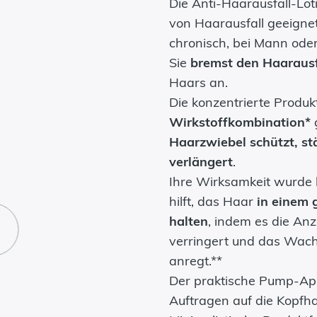
Die Anti-Haarausfall-Lot
von Haarausfall geeigne
chronisch, bei Mann oder
Sie
bremst den Haarausf
Haars an.
Die konzentrierte Produk
Wirkstoffkombination*
Haarzwiebel schützt, st
verlängert
.
Ihre Wirksamkeit wurde 
hilft, das Haar
in einem 
halten
, indem es die An
verringert und das Wac
anregt.**
Der praktische Pump-Appl
Auftragen auf die Kopfha