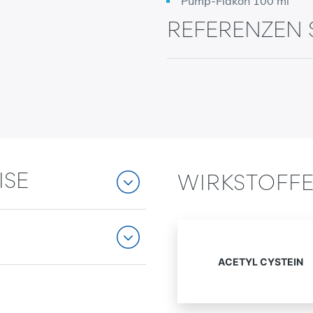
Pump-Flakon 100 ml
REFERENZEN 
SE
WIRKSTOFF
ACETYL CYSTEIN