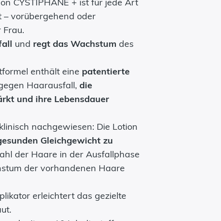
ion CYSTIPHANE + ist für jede Art
t – vorübergehend oder
 Frau.
all
und
regt das Wachstum
des
tformel enthält eine
patentierte
gegen Haarausfall,
die
ärkt und ihre Lebensdauer
klinisch nachgewiesen: Die Lotion
gesunden Gleichgewicht zu
zahl der Haare in der Ausfallphase
hstum der vorhandenen Haare
ikator erleichtert das gezielte
ut.