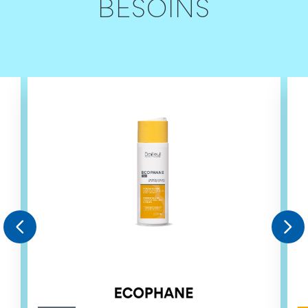
BESOINS

