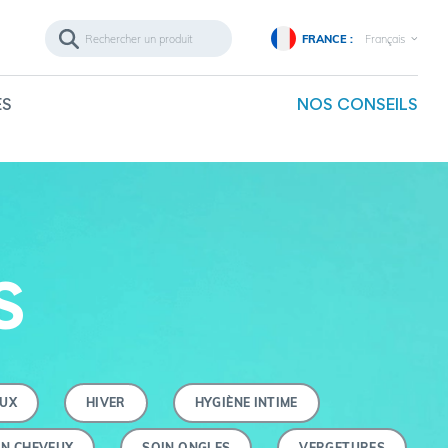
FRANCE :
Français
ES
NOS CONSEILS
S
EUX
HIVER
HYGIÈNE INTIME
IN CHEVEUX
SOIN ONGLES
VERGETURES