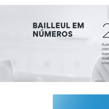
BAILLEUL EM
NÚMEROS
Aut
int
mer
med
níve