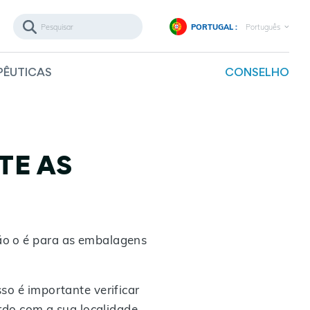
PORTUGAL :
Português
PÊUTICAS
CONSELHO
TE AS
ão o é para as embalagens
so é importante verificar
rdo com a sua localidade.