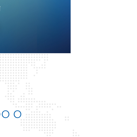
i
DO O