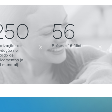
250
56
x
x
orizações de
Países e 16 filiais
rodução no
cado de
icamentos (a
l mundial).