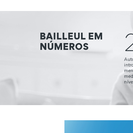
BAILLEUL EM
NÚMEROS
Aut
int
mer
med
níve