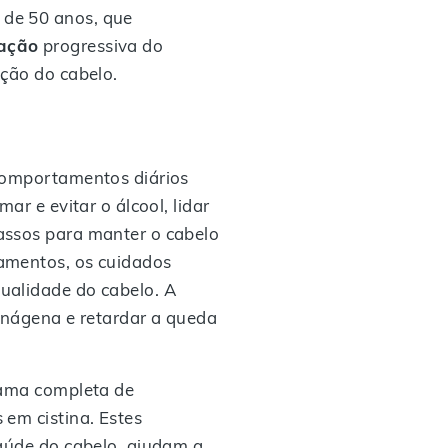
 de 50 anos, que
zação
progressiva do
ação do cabelo.
 comportamentos diários
r e evitar o álcool, lidar
assos para manter o cabelo
amentos, os cuidados
ualidade do cabelo. A
 anágena e retardar a queda
gama completa de
em cistina. Estes
saúde do cabelo, ajudam a