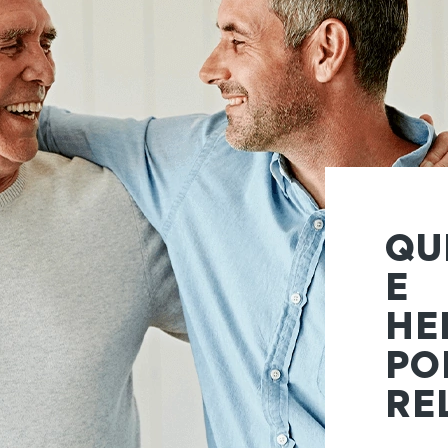
QU
E
HE
PO
RE