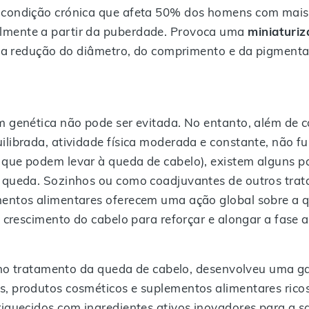
 condição crónica que afeta 50% dos homens com mais
lmente a partir da puberdade. Provoca uma
miniaturi
o na redução do diâmetro, do comprimento e da pigment
m genética não pode ser evitada. No entanto, além de
librada, atividade física moderada e constante, não fuma
que podem levar à queda de cabelo), existem alguns p
a queda. Sozinhos ou como coadjuvantes de outros trat
entos alimentares oferecem uma ação global sobre a q
o crescimento do cabelo para reforçar e alongar a fase
er no tratamento da queda de cabelo, desenvolveu uma 
, produtos cosméticos e suplementos alimentares ricos 
riquecidos com ingredientes ativos inovadores para a 