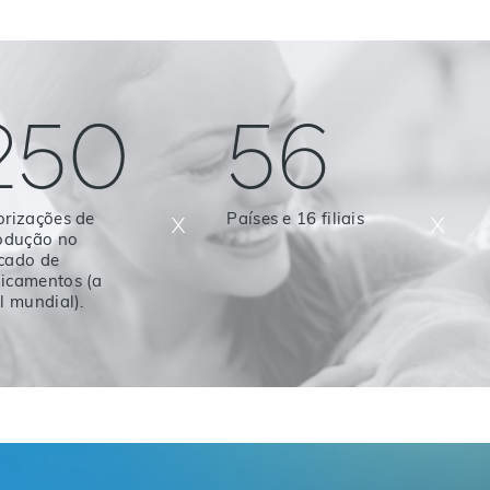
250
56
x
x
orizações de
Países e 16 filiais
rodução no
cado de
icamentos (a
l mundial).