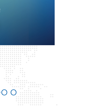
i
DO O