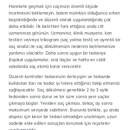
Harekete geçmek için saçınızın önemli ölçüde
incelmesini beklemeyin, bakım mümkün olduğunca erken
başlatıldığında ve düzenli olarak uygulandığında çok
daha etkilidir. İlk belirtileri fark ettiğiniz anda cilt
uzmanınıza görünün. Uzmanınız, klinik muayene, kan
testleri ve/veya trikogram (saç yolma testi) ve ayrıntılı bir
saç analizi ile saç dökülmenizin nedenini belirlemenize
yardımcı olacaktır. Daha sonra uygun bir tedaviye
(topikal uygulamalar, oral ilaçlar ve hatta en ciddi
vakalarda saç ekimi) karar verecektir.
Düzenli kontroller tedavinizin ilerleyişini ve tedavide
kullanılan ilacı ne kadar iyi tolere ettiğinizi takip etmenizi
sağlayacaktır. Saç dökülmesi genellikle 2 ila 3 aylık
tedaviden sonra durur ve bir süre sonra yeni saçlar
çıkmaya başlar. Yeniden saç çıkması, birkaç ay sonra
maksimum seviyede sabitlenir. Bununla birlikte, şu anda
alopesi için kesin bir tedavi olmadığını unutmayın, uzun
vadede elde edilen sonuçları korumak için reçeteler