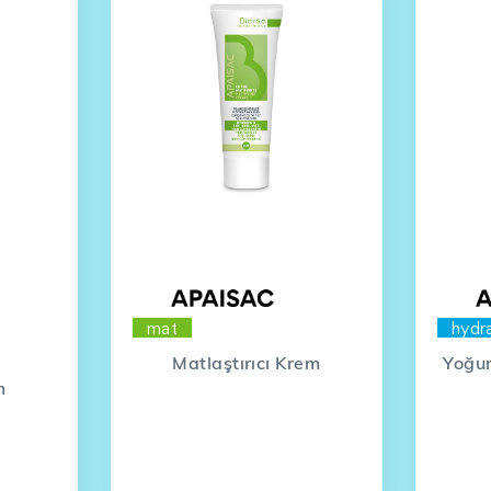
mat
hydr
Matlaştırıcı Krem
Yoğun
m