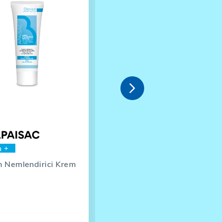

a +
calm
 Nemlendirici Krem
Kızarıklık Karşıtı Yatıştırıcı
Krem