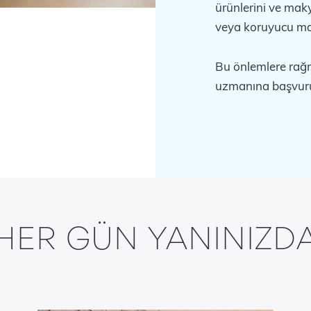
ürünlerini ve mak
veya koruyucu mad
Bu önlemlere rağme
uzmanına başvur
HER GÜN YANINIZD