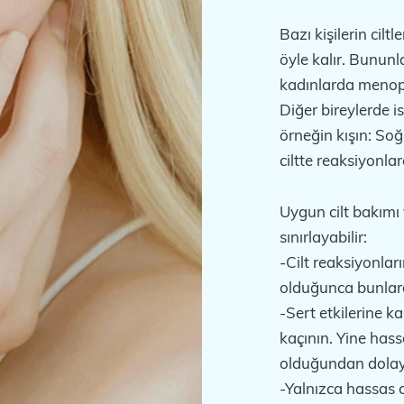
Bazı kişilerin cil
öyle kalır. Bununla 
kadınlarda menop
Diğer bireylerde is
örneğin kışın: So
ciltte reaksiyonlar
Uygun cilt bakımı v
sınırlayabilir:
-Cilt reaksiyonlar
olduğunca bunlar
-Sert etkilerine 
kaçının. Yine hassas
olduğundan dolayı
-Yalnızca hassas ci