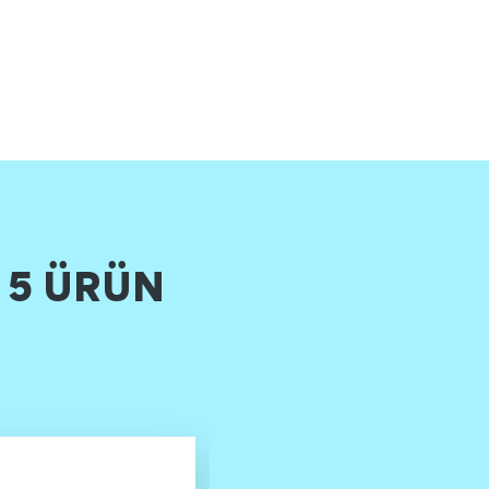
5 ÜRÜN
K