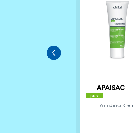

repair
pure
Besleyici Dudak Balmı
Arındırıcı Kre