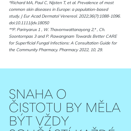
*Richard MA, Paul C, Nijsten T, et al. Prevalence of most
common skin diseases in Europe: a population-based
study. J Eur Acad Dermatol Venereol. 2022;36(7):1088-1096.
doi:10.1111/jdv.18050
**P. Parinyarux 1 , W. Thavornwattanayong 2,* , Ch.
Soontornpas 3 and P. Rawangnam Towards Better CARE
for Superficial Fungal Infections: A Consultation Guide for
the Community Pharmacy. Pharmacy 2022, 10, 29.
SNAHA O
ČISTOTU BY MĚLA
BÝT VŽDY