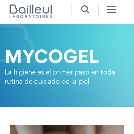
La higiene es el primer paso en toda
rutina de cuidado de la piel