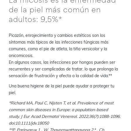
La micosis es la enfermedad
de la piel más común en
adultos: 9,5%*
Picazón, enrojecimiento y cambios estéticos son los
síntomas más típicos de las infecciones fúngicas más
comunes, como el pie de atleta, la tiña versicolor y la
onicomicosis.
En algunos casos, las infecciones por hongos pueden ser
recurrentes y ser complicadas de tratar, lo que prolonga la
sensación de frustración y afecta a la calidad de vida.**
Una buena higiene de la piel puede ayudar a proteger tu
piel.
*Richard MA, Paul C, Nijsten T, et al. Prevalence of most
common skin diseases in Europe: a population-based
study. J Eur Acad Dermatol Venereol. 2022;36(7):1088-1096.
doi:10.1111/jdv.18050
**P. Parinyarux 1 , W. Thavornwattanayong 2,* , Ch.