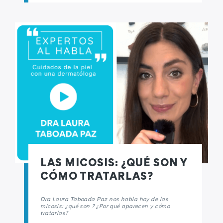
LAS MICOSIS: ¿QUÉ SON Y
CÓMO TRATARLAS?
Dra Laura Taboada Paz nos habla hoy de las
micosis: ¿qué son ? ¿Por qué aparecen y cómo
tratarlas?