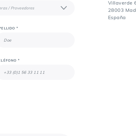
Villaverde 
28003 Mad
España
PELLIDO *
ELÉFONO *