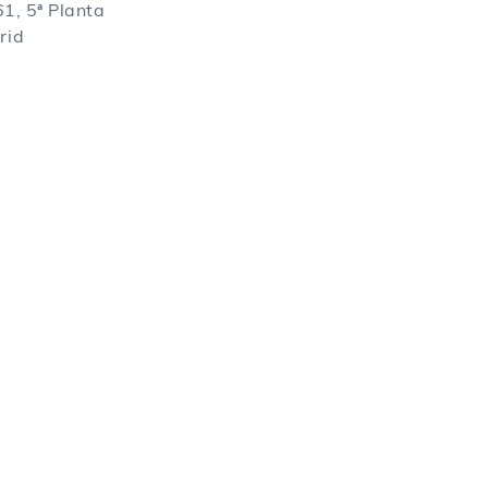
61, 5ª Planta
rid