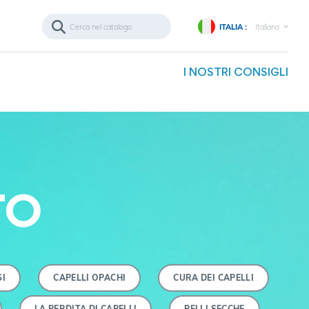
ITALIA :
Italiano
I NOSTRI CONSIGLI
TO
SI
CAPELLI OPACHI
CURA DEI CAPELLI
LA PERDITA DI CAPELLI
PELLI SECCHE