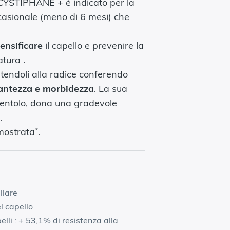
YSTIPHANE + è indicato per la
ccasionale (meno di 6 mesi) che
densificare
il capello e prevenire la
tura .
stendoli alla radice conferendo
llantezza e morbidezza
. La sua
mentolo, dona una gradevole
.
*
imostrata
.
llare
l capello
elli : + 53,1% di resistenza alla