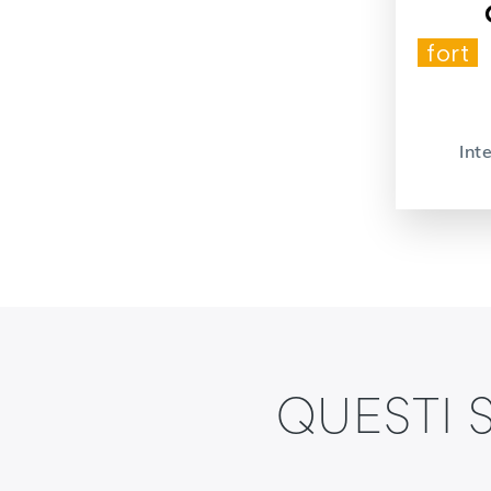
fort
Int
QUESTI 