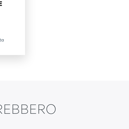
ta
TREBBERO