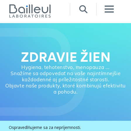
ZDRAVIE ŽIEN
Hygiena, tehotenstvo, menopauza ...
Snažíme sa odpovedať na vaše najintímnejšie
každodenné aj príležitostné starosti.
Objavte naše produkty, ktoré kombinujú efektivitu
a pohodu.
Ospravedlňujeme sa za nepríjemnosti.