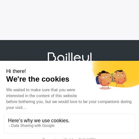
Právne informácie
Zásady ochrany súkromia a ochrany údajov
Mapa stránky
Uzatvorenie partnerstva
Kontaktujte nás
Kariéra