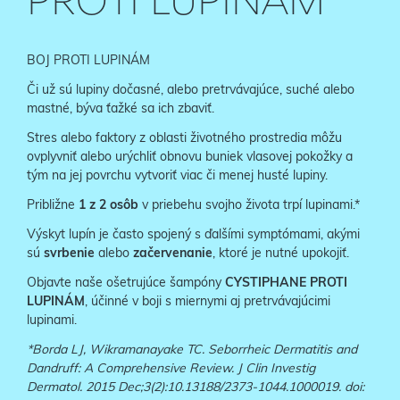
PROTI LUPINÁM
BOJ PROTI LUPINÁM
Či už sú lupiny dočasné, alebo pretrvávajúce, suché alebo
mastné, býva ťažké sa ich zbaviť.
Stres alebo faktory z oblasti životného prostredia môžu
ovplyvniť alebo urýchliť obnovu buniek vlasovej pokožky a
tým na jej povrchu vytvoriť viac či menej husté lupiny.
Približne
1 z 2 osôb
v priebehu svojho života trpí lupinami.*
Výskyt lupín je často spojený s ďalšími symptómami, akými
sú
svrbenie
alebo
začervenanie
, ktoré je nutné upokojiť.
Objavte naše ošetrujúce šampóny
CYSTIPHANE PROTI
LUPINÁM
, účinné v boji s miernymi aj pretrvávajúcimi
lupinami.
*Borda LJ, Wikramanayake TC. Seborrheic Dermatitis and
Dandruff: A Comprehensive Review. J Clin Investig
Dermatol. 2015 Dec;3(2):10.13188/2373-1044.1000019. doi: