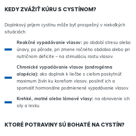
KEDY ZVÁŽIŤ KÚRU S CYSTÍNOM?
Doplnkový príjem cystínu môže byť prospešný v niekoľkých
situáciách:
Reakčné vypadávanie vlasov:
po období stresu alebo
únavy, po pôrode, pri zmene ročného obdobia alebo pri
nutričnom deficite – na stimuláciu rastu vlasov.
Chronické vypadávanie vlasov (androgénna
alopécia):
ako doplnok k liečbe s cieľom poskytnúť
maximum živín ku koreňom vlasov, posilniť ich a
spomaliť hormonálne podmienené vypadávanie vlasov.
Krehké, matné alebo lámavé vlasy:
na obnovenie ich
sily a lesku.
KTORÉ POTRAVINY SÚ BOHATÉ NA CYSTÍN?