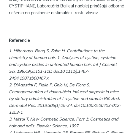
CYSTIPHANE, Laboratóriá Bailleul naďalej prinášajú odborné
riešenia na posilnenie a stimuláciu rastu vlasov.
Referencie
1. Hilterhaus-Bong S, Zahn H. Contributions to the
chemistry of human hair. 1. Analyses of cystine, cysteine
and cystine oxides in untreated human hair. Int J Cosmet
Sci. 1987;9(3):101-110. doi:10.1111/j.1467-
2494.1987.tb00467.x
2. D'Agostini F, Fiallo P, Ghio M, De Flora S.
Chemoprevention of doxorubicin-induced alopecia in mice
by dietary administration of L-cystine and vitamin B6. Arch
Dermatol Res. 2013;305(1):25-34. doi:10.1007/s00403-012-
1253-1
3. Mitsui T, New Cosmetic Science. Part 1: Cosmetics and
hair and nails. Elsevier Science, 1997.
4. Matheson HB, Westgate GE, Parmar PP, Riches C, Blount