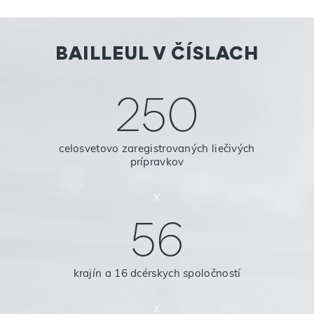
BAILLEUL V ČÍSLACH
250
celosvetovo zaregistrovaných liečivých
prípravkov
x
56
krajín a 16 dcérskych spoločností
x