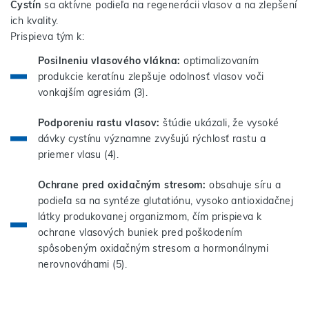
Cystín
sa aktívne podieľa na regenerácii vlasov a na zlepšení
ich kvality.
Prispieva tým k:
Posilneniu vlasového vlákna:
optimalizovaním
produkcie keratínu zlepšuje odolnosť vlasov voči
vonkajším agresiám (3).
Podporeniu rastu vlasov:
štúdie ukázali, že vysoké
dávky cystínu významne zvyšujú rýchlosť rastu a
priemer vlasu (4).
Ochrane pred oxidačným stresom:
obsahuje síru a
podieľa sa na syntéze glutatiónu, vysoko antioxidačnej
látky produkovanej organizmom, čím prispieva k
ochrane vlasových buniek pred poškodením
spôsobeným oxidačným stresom a hormonálnymi
nerovnováhami (5).