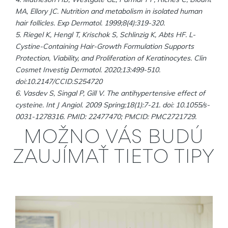
MA, Ellory JC. Nutrition and metabolism in isolated human
hair follicles. Exp Dermatol. 1999;8(4):319-320.
5. Riegel K, Hengl T, Krischok S, Schlinzig K, Abts HF. L-
Cystine-Containing Hair-Growth Formulation Supports
Protection, Viability, and Proliferation of Keratinocytes. Clin
Cosmet Investig Dermatol. 2020;13:499-510.
doi:10.2147/CCID.S254720
6. Vasdev S, Singal P, Gill V. The antihypertensive effect of
cysteine. Int J Angiol. 2009 Spring;18(1):7-21. doi: 10.1055/s-
0031-1278316. PMID: 22477470; PMCID: PMC2721729.
MOŽNO VÁS BUDÚ
ZAUJÍMAŤ TIETO TIPY