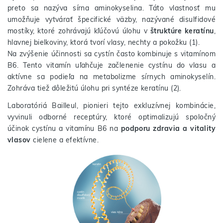
preto sa nazýva sírna aminokyselina. Táto vlastnosť mu
umožňuje vytvárať špecifické väzby, nazývané disulfidové
mostíky, ktoré zohrávajú kľúčovú úlohu v
štruktúre keratínu
,
hlavnej bielkoviny, ktorá tvorí vlasy, nechty a pokožku (1).
Na zvýšenie účinnosti sa cystín často kombinuje s vitamínom
B6. Tento vitamín uľahčuje začlenenie cystínu do vlasu a
aktívne sa podieľa na metabolizme sírnych aminokyselín.
Zohráva tiež dôležitú úlohu pri syntéze keratínu (2).
Laboratóriá Bailleul, pionieri tejto exkluzívnej kombinácie,
vyvinuli odborné receptúry, ktoré optimalizujú spoločný
účinok cystínu a vitamínu B6 na
podporu zdravia a vitality
vlasov
cielene a efektívne.