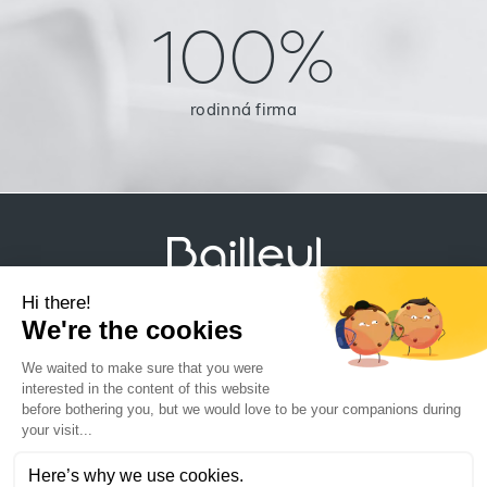
100%
rodinná firma
Právne informácie
Zásady ochrany súkromia a ochrany údajov
Mapa stránky
Uzatvorenie partnerstva
Kontaktujte nás
Kariéra