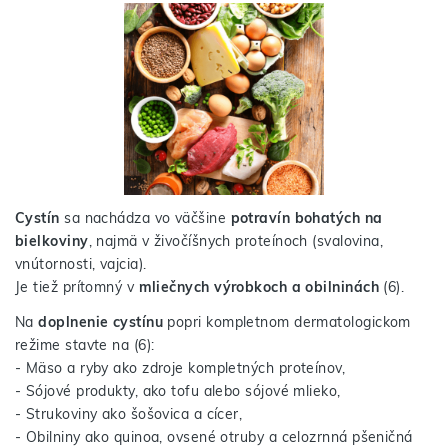
Cystín
sa nachádza vo väčšine
potravín bohatých na
bielkoviny
, najmä v živočíšnych proteínoch (svalovina,
vnútornosti, vajcia).
Je tiež prítomný v
mliečnych výrobkoch a obilninách
(6).
Na
doplnenie cystínu
popri kompletnom dermatologickom
režime stavte na (6):
- Mäso a ryby ako zdroje kompletných proteínov,
- Sójové produkty, ako tofu alebo sójové mlieko,
- Strukoviny ako šošovica a cícer,
- Obilniny ako quinoa, ovsené otruby a celozrnná pšeničná