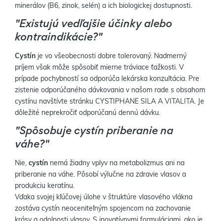
minerálov (B6, zinok, selén) a ich biologickej dostupnosti.
"Existujú vedľajšie účinky alebo
kontraindikácie?"
Cystín
je vo všeobecnosti dobre tolerovaný. Nadmerný
príjem však môže spôsobiť mierne tráviace ťažkosti. V
prípade pochybností sa odporúča lekárska konzultácia. Pre
zistenie odporúčaného dávkovania v našom rade s obsahom
cystínu navštívte stránku CYSTIPHANE SILA A VITALITA. Je
dôležité neprekročiť odporúčanú dennú dávku.
"Spôsobuje cystín priberanie na
váhe?"
Nie,
cystín
nemá žiadny vplyv na metabolizmus ani na
priberanie na váhe. Pôsobí výlučne na zdravie vlasov a
produkciu keratínu.
Vďaka svojej kľúčovej úlohe v štruktúre vlasového vlákna
zostáva cystín neoceniteľným spojencom na zachovanie
krásy a odolnosti vlasov. S inovatívnymi formuláciami, ako je