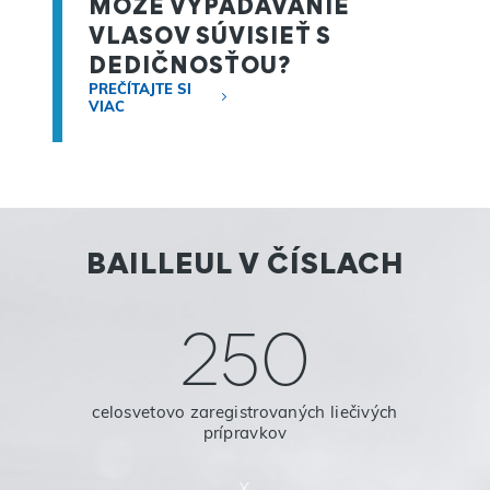
MÔŽE VYPADÁVANIE
VLASOV SÚVISIEŤ S
DEDIČNOSŤOU?
PREČÍTAJTE SI
VIAC
BAILLEUL V ČÍSLACH
250
celosvetovo zaregistrovaných liečivých
prípravkov
x