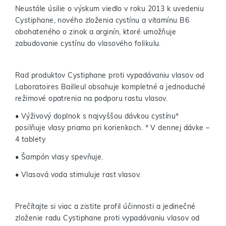
Neustále úsilie o výskum viedlo v roku 2013 k uvedeniu
Cystiphane, nového zloženia cystínu a vitamínu B6
obohateného o zinok a arginín, ktoré umožňuje
zabudovanie cystínu do vlasového folikulu.
Rad produktov Cystiphane proti vypadávaniu vlasov od
Laboratoires Bailleul obsahuje kompletné a jednoduché
režimové opatrenia na podporu rastu vlasov.
• Výživový doplnok s najvyššou dávkou cystínu*
posilňuje vlasy priamo pri korienkoch. * V dennej dávke –
4 tablety
• Šampón vlasy spevňuje.
• Vlasová voda stimuluje rast vlasov.
Prečítajte si viac a zistite profil účinnosti a jedinečné
zloženie radu Cystiphane proti vypadávaniu vlasov od