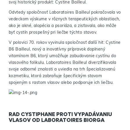
svoj historický produkt: Cystine Bailleul.
Odvtedy spoločnosť Laboratoires Bailleul pokračovala vo
vedeckom výskume v rôznych terapeutických oblastiach,
ako je akné, alopécia a psoriáza, a zisťovala, ako môže
byť cystín prospešný pri liečbe týchto stavov.
V polovici 70. rokov vyvinula spoločnosť ďalší hit: Cystine
B6 Bailleul, nový a inovatívny prípravok doplnený
vitamínom B6, ktorý umožňuje zabudovanie cystínu do
vlasového folikulu. Laboratoires Bailleul diverzifikovala
svoje odborné znalosti a uviedla na trh špecializovanú
kozmetiku, ktorá zabraňuje špecifickým stavom
spojeným s rastom vlasov alebo podporuje ich liečbu.
RAD CYSTIPHANE PROTI VYPADÁVANIU
VLASOV OD LABORATOIRES BIORGA