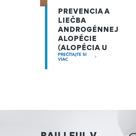
PREVENCIA A
LIEČBA
ANDROGÉNNEJ
ALOPÉCIE
(ALOPÉCIA U
MUŽOV)
PREČÍTAJTE SI
VIAC
BAILLEUL V