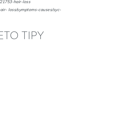
s/21753-hair-loss
/hair- loss/symptoms-causes/syc-
TO TIPY