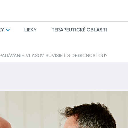
KY
LIEKY
TERAPEUTICKÉ OBLASTI
PADÁVANIE VLASOV SÚVISIEŤ S DEDIČNOSŤOU?