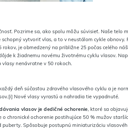
nosť. Pozrime sa, ako spolu môžu súvisieť. Naše telo m
je schopný vytvoriť vlas, a to v neustálom cykle obnovy.
 5 rokov, je obmedzený na približne 25 počas celého náš
dôjde k žiadnemu novému životnému cyklu vlasov. Napr
 o vlasy nenávratne v 50 rokoch.
ov každý deň súčasťou zdravého vlasového cyklu a je no
asov.[i] Nové vlasy vyrastú a nahradia tie vypadnuté.
dávania vlasov je dedičné ochorenie
, ktoré sa objavu
e o chronické ochorenie postihujúce 50 % mužov staršíc
 puberty. Spôsobuje postupnú miniaturizáciu vlasového 