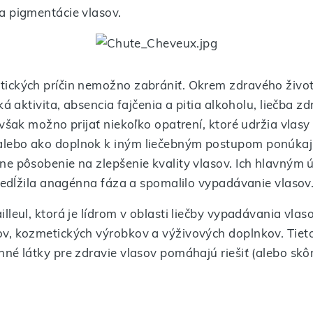
a pigmentácie vlasov.
tických príčin nemožno zabrániť. Okrem zdravého živo
ká aktivita, absencia fajčenia a pitia alkoholu, liečba z
 však možno prijať niekoľko opatrení, ktoré udržia vlasy
lebo ako doplnok k iným liečebným postupom ponúkaj
e pôsobenie na zlepšenie kvality vlasov. Ich hlavným ú
predĺžila anagénna fáza a spomalilo vypadávanie vlasov
lleul, ktorá je lídrom v oblasti liečby vypadávania vla
v, kozmetických výrobkov a výživových doplnkov. Tieto
nné látky pre zdravie vlasov pomáhajú riešiť (alebo sk