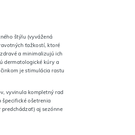
tného štýlu (vyvážená
dravotných ťažkostí, ktoré
 zdravé a minimalizujú ich
ú dermatologické kúry a
činkom je stimulácia rastu
.
sov, vyvinula kompletný rad
 špecifické ošetrenia
ôr predchádzať) aj sezónne