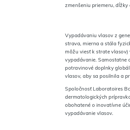
zmenšeniu priemeru, dĺžky 
Vypadávaniu vlasov z gene
strava, mierna a stála fyzic
môžu viesť k strate vlasov)
vypadávanie. Samostatne a
potravinové doplnky globáln
vlasov, aby sa posilnila a 
Spoločnosť Laboratoires Bai
dermatologických prípravko
obohatené o inovatívne úči
vypadávanie vlasov.