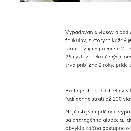
Vypadávanie vlasov a dedič
folikulov, z ktorých každý 
ktoré trvajú v priemere 2 –
25 cyklov prekročených, ne
trvá približne 2 roky, príde
Preto je strata časti vlas
ľudí denne stratí až 100 vl
Najčastejšou príčinou
vypa
sa androgénna alopécia. Id
obvykle začína postupne od