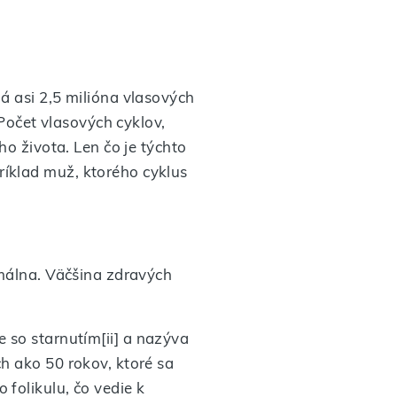
á asi 2,5 milióna vlasových
 Počet vlasových cyklov,
ho života. Len čo je týchto
íklad muž, ktorého cyklus
rmálna. Väčšina zdravých
je so starnutím[ii] a nazýva
h ako 50 rokov, ktoré sa
folikulu, čo vedie k