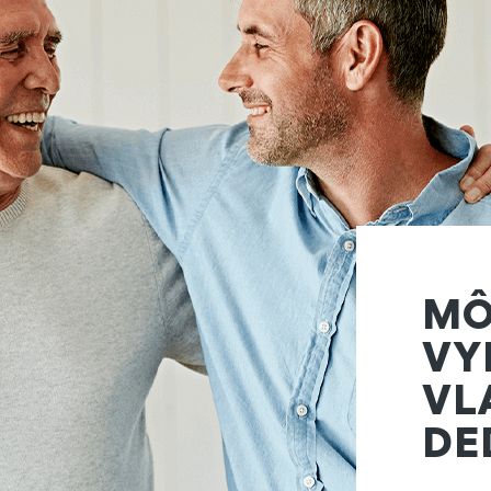
MÔ
VY
VL
DE