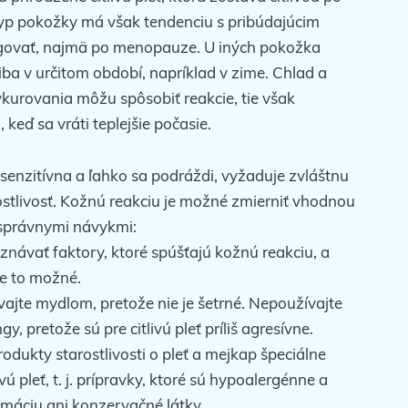
 typ pokožky má však tendenciu s pribúdajúcim
ovať, najmä po menopauze. U iných pokožka
 iba v určitom období, napríklad v zime. Chlad a
kurovania môžu spôsobiť reakcie, tie však
 keď sa vráti teplejšie počasie.
 senzitívna a ľahko sa podráždi, vyžaduje zvláštnu
stlivosť. Kožnú reakciu je možné zmierniť vhodnou
 správnymi návykmi:
znávať faktory, ktoré spúšťajú kožnú reakciu, a
je to možné.
ajte mydlom, pretože nie je šetrné. Nepoužívajte
gy, pretože sú pre citlivú pleť príliš agresívne.
rodukty starostlivosti o pleť a mejkap špeciálne
vú pleť, t. j. prípravky, ktoré sú hypoalergénne a
máciu ani konzervačné látky.