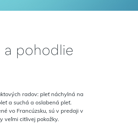
 a pohodlie
ktových radov: pleť náchylná na
eť a suchá a oslabená pleť.
né vo Francúzsku, sú v predaji v
 veľmi citlivej pokožky.