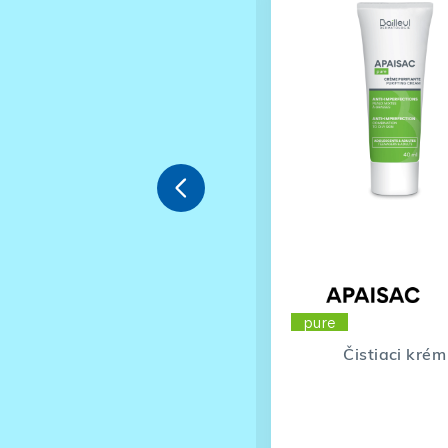

repair
pure
Balzam na pery
Čistiaci krém