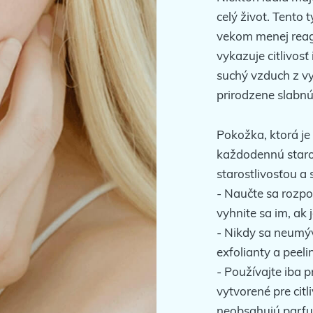
celý život. Tento
vekom menej reag
vykazuje citlivosť
suchý vzduch z vy
prirodzene slabnú,
Pokožka, ktorá je
každodennú staro
starostlivosťou a
- Naučte sa rozpo
vyhnite sa im, ak 
- Nikdy sa neumýv
exfolianty a peelin
- Používajte iba p
vytvorené pre citli
neobsahujú parfu