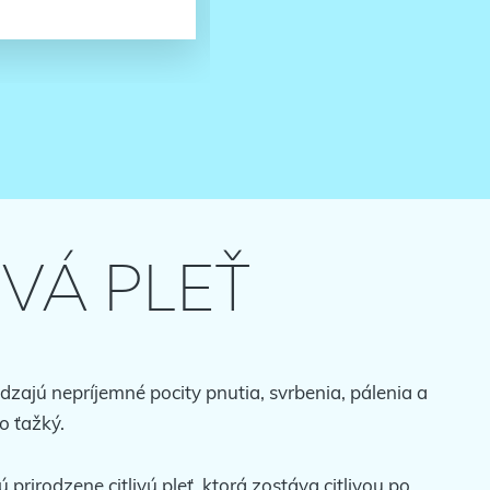
IVÁ PLEŤ
ádzajú nepríjemné pocity pnutia, svrbenia, pálenia a
to ťažký.
ú prirodzene citlivú pleť, ktorá zostáva citlivou po