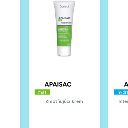
mat
hydr
Zmatňujúci krém
Int