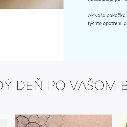
Ak vaša pokožka b
týchto opatrení, 
DÝ DEŇ PO VAŠOM 