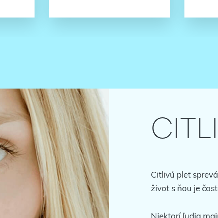
CITL
Citlivú pleť sprev
život s ňou je čas
Niektorí ľudia maj