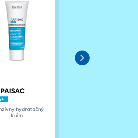

a+
calm
enzívny hydratačný
Upokojujúci krém proti
krém
začervenaniu