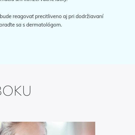
ude reagovať precitliveno aj pri dodržiavaní
poraďte sa s dermatológom.
BOKU