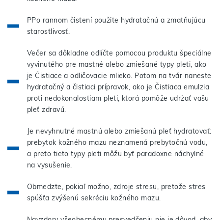
PPo rannom čistení použite hydratačnú a zmatňujúcu
starostlivosť.
Večer sa dôkladne odlíčte pomocou produktu špeciálne
vyvinutého pre mastné alebo zmiešané typy pleti, ako
je Čistiace a odličovacie mlieko. Potom na tvár naneste
hydratačný a čistiaci prípravok, ako je Čistiaca emulzia
proti nedokonalostiam pleti, ktorá pomôže udržať vašu
pleť zdravú.
Je nevyhnutné mastnú alebo zmiešanú pleť hydratovať:
prebytok kožného mazu neznamená prebytočnú vodu,
a preto tieto typy pleti môžu byť paradoxne náchylné
na vysušenie.
Obmedzte, pokiaľ možno, zdroje stresu, pretože stres
spúšťa zvýšenú sekréciu kožného mazu.
Navzdory všeobecnému presvedčeniu nie je dôvod, aby