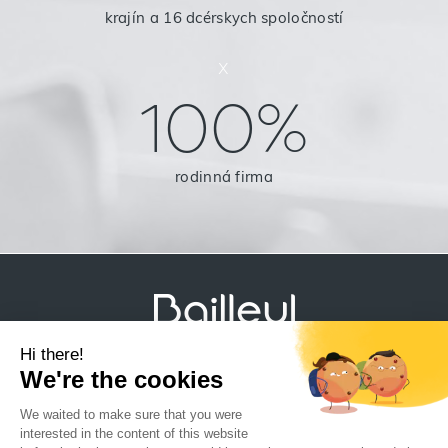
krajín a 16 dcérskych spoločností
x
100%
rodinná firma
Právne informácie
Zásady ochrany súkromia a ochrany údajov
Mapa stránky