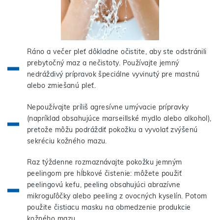
Ráno a večer pleť dôkladne očistite, aby ste odstránili
prebytočný maz a nečistoty. Používajte jemný
nedráždivý prípravok špeciálne vyvinutý pre mastnú
alebo zmiešanú pleť.
Nepoužívajte príliš agresívne umývacie prípravky
(napríklad obsahujúce marseillské mydlo alebo alkohol),
pretože môžu podráždiť pokožku a vyvolať zvýšenú
sekréciu kožného mazu.
Raz týždenne rozmaznávajte pokožku jemným
peelingom pre hĺbkové čistenie: môžete použiť
peelingovú kefu, peeling obsahujúci abrazívne
mikroguľôčky alebo peeling z ovocných kyselín. Potom
použite čistiacu masku na obmedzenie produkcie
kožného mazu.