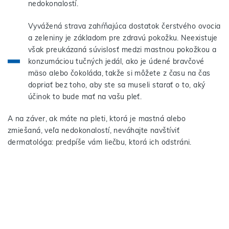
nedokonalostí.
Vyvážená strava zahŕňajúca dostatok čerstvého ovocia
a zeleniny je základom pre zdravú pokožku. Neexistuje
však preukázaná súvislosť medzi mastnou pokožkou a
konzumáciou tučných jedál, ako je údené bravčové
mäso alebo čokoláda, takže si môžete z času na čas
dopriať bez toho, aby ste sa museli starať o to, aký
účinok to bude mať na vašu pleť.
A na záver, ak máte na pleti, ktorá je mastná alebo
zmiešaná, veľa nedokonalostí, neváhajte navštíviť
dermatológa: predpíše vám liečbu, ktorá ich odstráni.