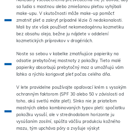
sa ľudia s mastnou alebo zmiešanou pleťou vyhýbali
make-upu. V skutočnosti môže make-up pomôcť
zmatniť pleť a zakryť prípadné lézie či nedokonalosti.
Mali by ste však používať nekomedogénnu kozmetiku
bez obsahu oleja, bežne ju nájdete v oddelení
kozmetických prípravkov v drogériách.
Noste so sebou v kabelke zmatňujúce papieriky na
odsatie prebytočnej mastnoty z pokožky. Tieto malé
papieriky absorbujú prebytočný maz a umožňujú vám
ľahko a rýchlo korigovať pleť počas celého dňa.
V lete pravidelne používajte opaľovací krém s vysokým
ochranným faktorom (SPF 30 alebo 50 v závislosti od
toho, akú svetlú máte pleť). Slnko nie je priateľom
mastných alebo kombinovaných typov pleti: spočiatku
pokožku vysuší, ale v strednodobom horizonte ju
vysúšaním zosilní, spúšťa väčšiu produkciu kožného
mazu, tým upcháva póry a zvyšuje výskyt