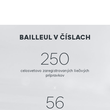
BAILLEUL V ČÍSLACH
250
celosvetovo zaregistrovaných liečivých
prípravkov
x
56