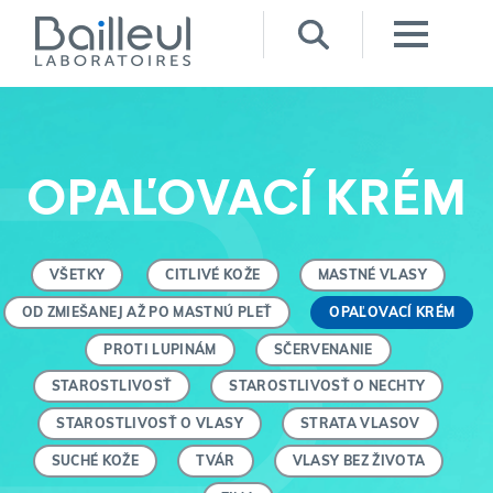
OPAĽOVACÍ KRÉM
VŠETKY
CITLIVÉ KOŽE
MASTNÉ VLASY
OD ZMIEŠANEJ AŽ PO MASTNÚ PLEŤ
OPAĽOVACÍ KRÉM
PROTI LUPINÁM
SČERVENANIE
STAROSTLIVOSŤ
STAROSTLIVOSŤ O NECHTY
STAROSTLIVOSŤ O VLASY
STRATA VLASOV
SUCHÉ KOŽE
TVÁR
VLASY BEZ ŽIVOTA