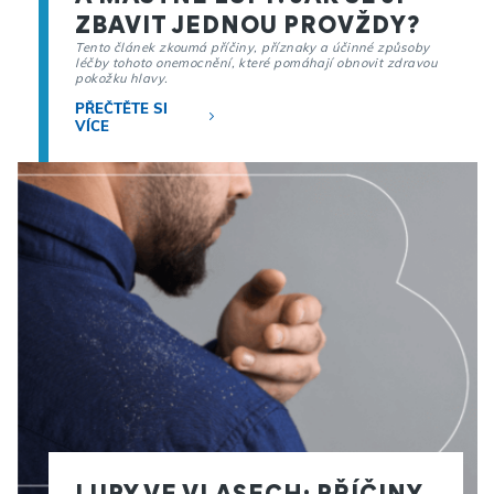
ZBAVIT JEDNOU PROVŽDY?
Tento článek zkoumá příčiny, příznaky a účinné způsoby
léčby tohoto onemocnění, které pomáhají obnovit zdravou
pokožku hlavy.
PŘEČTĚTE SI
VÍCE
LUPY VE VLASECH: PŘÍČINY,