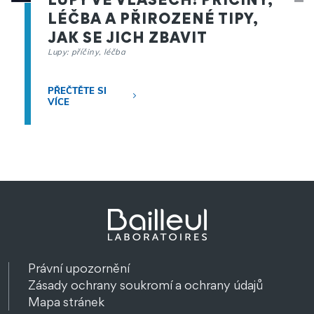
LÉČBA A PŘIROZENÉ TIPY,
JAK SE JICH ZBAVIT
Lupy: příčiny, léčba
PŘEČTĚTE SI
VÍCE
Právní upozornění
Zásady ochrany soukromí a ochrany údajů
Mapa stránek