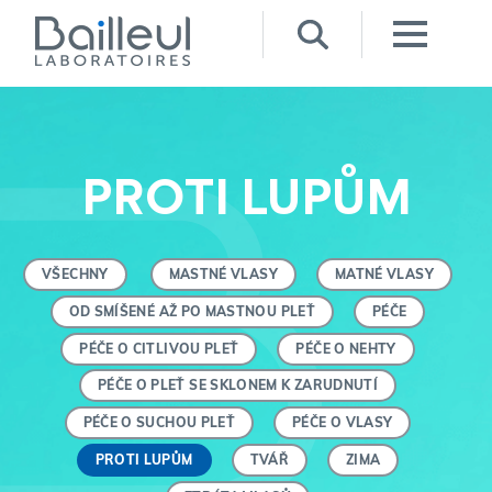
PROTI LUPŮM
VŠECHNY
MASTNÉ VLASY
MATNÉ VLASY
OD SMÍŠENÉ AŽ PO MASTNOU PLEŤ
PÉČE
PÉČE O CITLIVOU PLEŤ
PÉČE O NEHTY
PÉČE O PLEŤ SE SKLONEM K ZARUDNUTÍ
PÉČE O SUCHOU PLEŤ
PÉČE O VLASY
PROTI LUPŮM
TVÁŘ
ZIMA