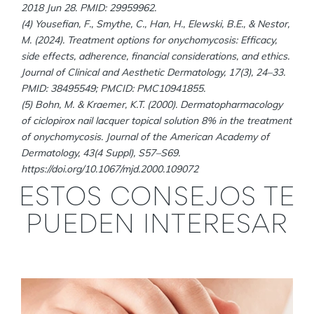
2018 Jun 28. PMID: 29959962.
(4) Yousefian, F., Smythe, C., Han, H., Elewski, B.E., & Nestor,
M. (2024). Treatment options for onychomycosis: Efficacy,
side effects, adherence, financial considerations, and ethics.
Journal of Clinical and Aesthetic Dermatology, 17(3), 24–33.
PMID: 38495549; PMCID: PMC10941855.
(5) Bohn, M. & Kraemer, K.T. (2000). Dermatopharmacology
of ciclopirox nail lacquer topical solution 8% in the treatment
of onychomycosis. Journal of the American Academy of
Dermatology, 43(4 Suppl), S57–S69.
https://doi.org/10.1067/mjd.2000.109072
ESTOS CONSEJOS TE
PUEDEN INTERESAR