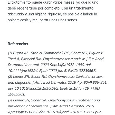
El tratamiento puede durar varios meses, ya que la uña
debe regenerarse por completo. Con un tratamiento
adecuado y una higiene rigurosa, es posible eliminar la
onicomicosis y recuperar unas uñas sanas.
Referencias
(1) Gupta AK, Stec N, Summerbell RC, Shear NH, Piguet V,
Tosti A, Piraccini BM. Onychomycosis: a review. J Eur Acad
Dermatol Venereol. 2020 Sep;34(9):1972-1990. doi:
10.1111/jdv.16394. Epub 2020 Jun 5. PMID: 32239567.
(2) Lipner SR, Scher RK. Onychomycosis: Clinical overview
and diagnosis. J Am Acad Dermatol. 2019 Apr;80(4):835-851.
doi: 10.1016/j.jaad.2018.03.062. Epub 2018 Jun 28. PMID:
29959961.
(3) Lipner SR, Scher RK. Onychomycosis: Treatment and
prevention of recurrence. J Am Acad Dermatol. 2019
Apr;80(4):853-867. doi: 10.1016/j.jaad.2018.05.1260. Epub