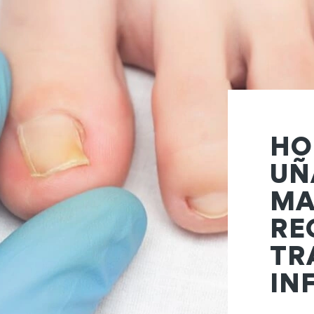
HO
UÑ
MA
RE
TR
IN