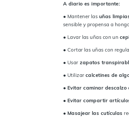
A diario es importante:
● Mantener las
uñas limpia
sensible y propensa a hongo
● Lavar las uñas con un
cep
● Cortar las uñas con regul
● Usar
zapatos transpirab
● Utilizar
calcetines de alg
●
Evitar caminar descalzo
●
Evitar compartir artícul
●
Masajear las cutículas
re