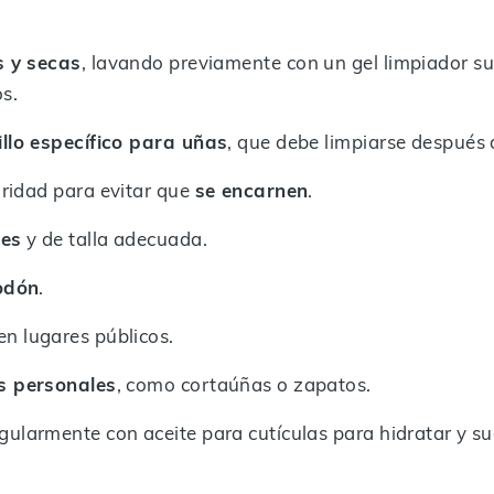
s y secas
, lavando previamente con un gel limpiador sua
s.
illo específico para uñas
, que debe limpiarse después 
aridad para evitar que
se encarnen
.
les
y de talla adecuada.
odón
.
en lugares públicos.
os personales
, como cortaúñas o zapatos.
gularmente con aceite para cutículas para hidratar y sua