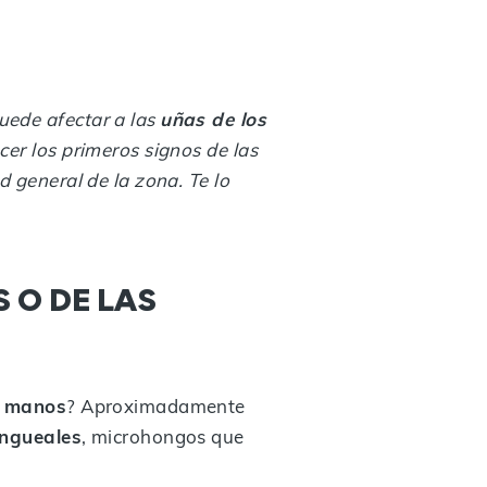
puede afectar a las
uñas de los
cer los primeros signos de las
 general de la zona. Te lo
 O DE LAS
s manos
? Aproximadamente
ungueales
, microhongos que