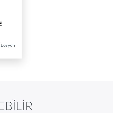
 Losyon
EBILIR