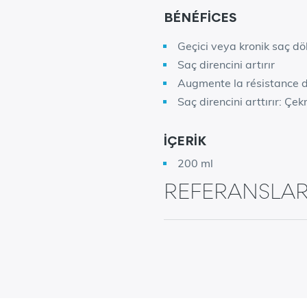
BÉNÉFICES
Geçici veya kronik saç dök
Saç direncini artırır
Augmente la résistance 
Saç direncini arttırır: 
İÇERİK
200 ml
REFERANSLA