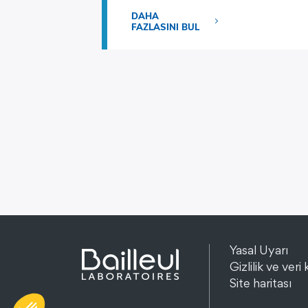
DAHA
FAZLASINI BUL
Yasal Uyarı
Gizlilik ve veri
Site haritası