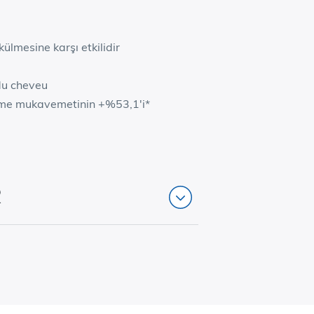
ülmesine karşı etkilidir
du cheveu
Çekme mukavemetinin +%53,1'i*
R