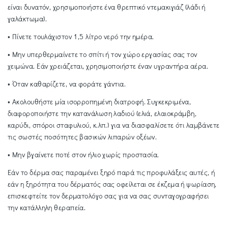
είναι δυνατόν, χρησιμοποιήστε ένα θρεπτικό ντεμακιγιάζ (λάδι ή
γαλάκτωμα).
• Πίνετε τουλάχιστον 1,5 λίτρο νερό την ημέρα.
• Μην υπερθερμαίνετε το σπίτι ή τον χώρο εργασίας σας τον
χειμώνα. Εάν χρειάζεται, χρησιμοποιήστε έναν υγραντήρα αέρα.
• Όταν καθαρίζετε, να φοράτε γάντια.
• Ακολουθήστε μία ισορροπημένη διατροφή. Συγκεκριμένα,
διαφοροποιήστε την κατανάλωση λαδιού (ελιά, ελαιοκράμβη,
καρύδι, σπόροι σταφυλιού, κ.λπ.) για να διασφαλίσετε ότι λαμβάνετε
τις σωστές ποσότητες βασικών λιπαρών οξέων.
• Μην βγαίνετε ποτέ στον ήλιο χωρίς προστασία.
Εάν το δέρμα σας παραμένει ξηρό παρά τις προφυλάξεις αυτές, ή
εάν η ξηρότητα του δέρματός σας οφείλεται σε έκζεμα ή ψωρίαση,
επισκεφτείτε τον δερματολόγο σας για να σας συνταγογραφήσει
την κατάλληλη θεραπεία.