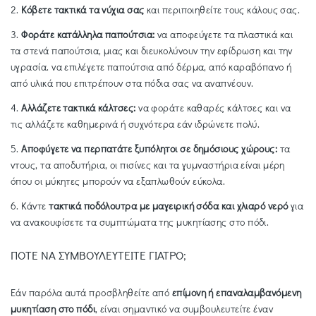
2.
Κόβετε τακτικά τα νύχια σας
και περιποιηθείτε τους κάλους σας.
3.
Φοράτε κατάλληλα παπούτσια:
να αποφεύγετε τα πλαστικά και
τα στενά παπούτσια, μιας και διευκολύνουν την εφίδρωση και την
υγρασία. να επιλέγετε παπούτσια από δέρμα, από καραβόπανο ή
από υλικά που επιτρέπουν στα πόδια σας να αναπνέουν.
4.
Αλλάζετε τακτικά κάλτσες:
να φοράτε καθαρές κάλτσες και να
τις αλλάζετε καθημερινά ή συχνότερα εάν ιδρώνετε πολύ.
5.
Αποφύγετε να περπατάτε ξυπόλητοι σε δημόσιους χώρους:
τα
ντους, τα αποδυτήρια, οι πισίνες και τα γυμναστήρια είναι μέρη
όπου οι μύκητες μπορούν να εξαπλωθούν εύκολα.
6. Κάντε
τακτικά ποδόλουτρα με μαγειρική σόδα και χλιαρό νερό
για
να ανακουφίσετε τα συμπτώματα της μυκητίασης στο πόδι.
ΠΟΤΕ ΝΑ ΣΥΜΒΟΥΛΕΥΤΕΙΤΕ ΓΙΑΤΡΟ;
Εάν παρόλα αυτά προσβληθείτε από
επίμονη ή επαναλαμβανόμενη
μυκητίαση στο πόδι
, είναι σημαντικό να συμβουλευτείτε έναν