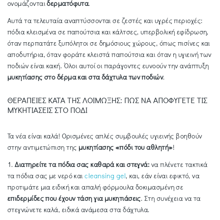
ονομάζονται
δερματόφυτα
.
Αυτά τα τελευταία αναπτύσσονται σε ζεστές και υγρές περιοχές:
πόδια κλεισμένα σε παπούτσια και κάλτσες, υπερβολική εφίδρωση,
όταν περπατάτε ξυπόλητοι σε δημόσιους χώρους, όπως πισίνες και
αποδυτήρια, όταν φοράτε κλειστά παπούτσια και όταν η υγιεινή των
ποδιών είναι κακή. Όλοι αυτοί οι παράγοντες ευνοούν την ανάπτυξη
μυκητίασης στο δέρμα και στα δάχτυλα των ποδιών
.
ΘΕΡΑΠΕΙΕΣ ΚΑΤΑ ΤΗΣ ΛΟΙΜΩΞΗΣ: ΠΩΣ ΝΑ ΑΠΟΦΥΓΕΤΕ ΤΙΣ
ΜΥΚΗΤΙΑΣΕΙΣ ΣΤΟ ΠΟΔΙ
Τα νέα είναι καλά! Ορισμένες απλές συμβουλές υγιεινής βοηθούν
στην αντιμετώπιση της
μυκητίασης «πόδι του αθλητή»
!
1.
Διατηρείτε τα πόδια σας καθαρά και στεγνά:
να πλένετε τακτικά
τα πόδια σας με νερό και
cleansing gel
, και, εάν είναι εφικτό, να
προτιμάτε μια ειδική και απαλή φόρμουλα δοκιμασμένη σε
επιδερμίδες που έχουν τάση για μυκητιάσεις
. Στη συνέχεια να τα
στεγνώνετε καλά, ειδικά ανάμεσα στα δάχτυλα.