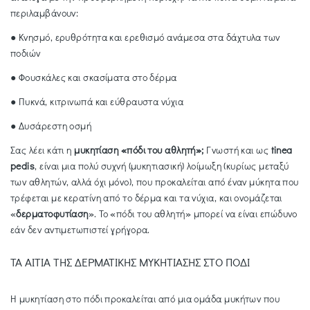
περιλαμβάνουν:
● Κνησμό, ερυθρότητα και ερεθισμό ανάμεσα στα δάχτυλα των
ποδιών
● Φουσκάλες και σκασίματα στο δέρμα
● Πυκνά, κιτρινωπά και εύθραυστα νύχια
● Δυσάρεστη οσμή
Σας λέει κάτι η
μυκητίαση «πόδι του αθλητή»;
Γνωστή και ως
tinea
pedis
, είναι μια πολύ συχνή (μυκητιασική) λοίμωξη (κυρίως μεταξύ
των αθλητών, αλλά όχι μόνο), που προκαλείται από έναν μύκητα που
τρέφεται με κερατίνη από το δέρμα και τα νύχια, και ονομάζεται
«
δερματοφυτίαση
». Το «πόδι του αθλητή» μπορεί να είναι επώδυνο
εάν δεν αντιμετωπιστεί γρήγορα.
ΤΑ ΑΙΤΙΑ ΤΗΣ ΔΕΡΜΑΤΙΚΗΣ ΜΥΚΗΤΙΑΣΗΣ ΣΤΟ ΠΟΔΙ
Η μυκητίαση στο πόδι προκαλείται από μια ομάδα μυκήτων που